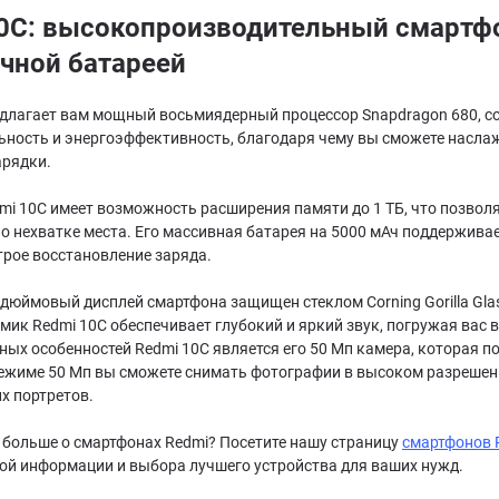
0C: высокопроизводительный смартф
чной батареей
едлагает вам мощный восьмиядерный процессор Snapdragon 680, со
ьность и энергоэффективность, благодаря чему вы сможете насла
арядки.
i 10C имеет возможность расширения памяти до 1 ТБ, что позволя
о нехватке места. Его массивная батарея на 5000 мАч поддержива
трое восстановление заряда.
дюймовый дисплей смартфона защищен стеклом Corning Gorilla Glas
к Redmi 10C обеспечивает глубокий и яркий звук, погружая вас в
ных особенностей Redmi 10C является его 50 Мп камера, которая 
режиме 50 Мп вы сможете снимать фотографии в высоком разрешен
х портретов.
 больше о смартфонах Redmi? Посетите нашу страницу
смартфонов 
ой информации и выбора лучшего устройства для ваших нужд.