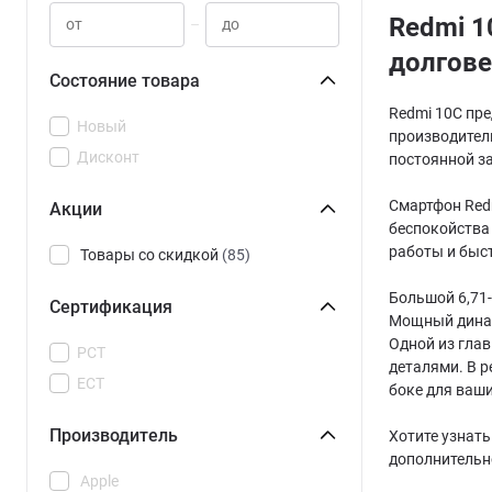
Redmi 1
–
долгове
Состояние товара
Redmi 10C пр
Новый
производител
Дисконт
постоянной з
Смартфон Redm
Акции
беспокойства 
работы и быс
Товары со скидкой
(85)
Большой 6,71-
Сертификация
Мощный динами
Одной из глав
РСТ
деталями. В 
ЕСТ
боке для ваши
Производитель
Хотите узнать
дополнительн
Apple