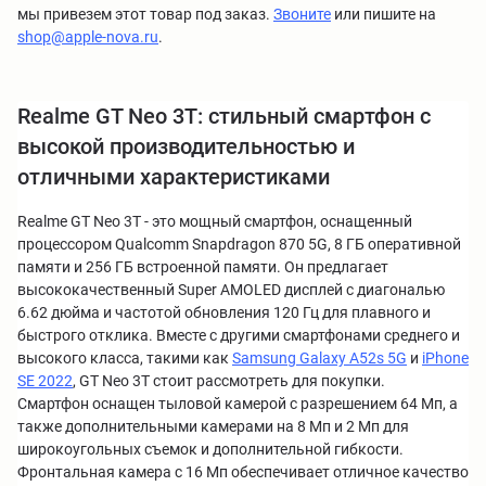
мы привезем этот товар под заказ.
Звоните
или пишите на
shop@apple-nova.ru
.
Realme GT Neo 3T: стильный смартфон с
высокой производительностью и
отличными характеристиками
Realme GT Neo 3T - это мощный смартфон, оснащенный
процессором Qualcomm Snapdragon 870 5G, 8 ГБ оперативной
памяти и 256 ГБ встроенной памяти. Он предлагает
высококачественный Super AMOLED дисплей с диагональю
6.62 дюйма и частотой обновления 120 Гц для плавного и
быстрого отклика. Вместе с другими смартфонами среднего и
высокого класса, такими как
Samsung Galaxy A52s 5G
и
iPhone
SE 2022
, GT Neo 3T стоит рассмотреть для покупки.
Смартфон оснащен тыловой камерой с разрешением 64 Мп, а
также дополнительными камерами на 8 Мп и 2 Мп для
широкоугольных съемок и дополнительной гибкости.
Фронтальная камера с 16 Мп обеспечивает отличное качество