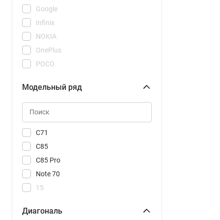
Google
Infinix
NOKIA
OnePlus
POCO
REDMI
Модельный ряд
Realme
Samsung
Tecno
Vivo
C71
Xiaomi
C85
C85 Pro
Note 70
15
15C
Диагональ
15R