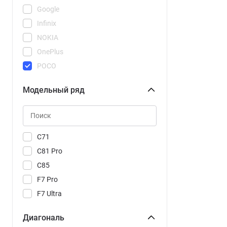
Google
Infinix
NOKIA
OnePlus
POCO
REDMI
Модельный ряд
Realme
Samsung
Tecno
Vivo
C71
Xiaomi
C81 Pro
C85
F7 Pro
F7 Ultra
M8
Диагональ
M8 Pro