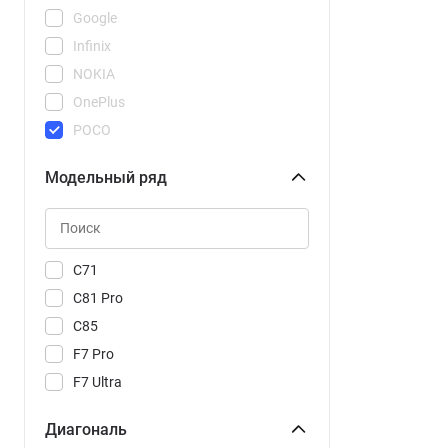
Google
Infinix
NOKIA
OnePlus
POCO
REDMI
Модельный ряд
Realme
Samsung
Tecno
Vivo
C71
Xiaomi
C81 Pro
C85
F7 Pro
F7 Ultra
M8
Диагональ
M8 Pro