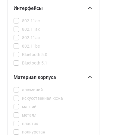
Spark Go 2
Интерфейсы
Spark Go 3
802.11ac
Y28
802.11ax
iPhone 16
802.11aс
iPhone 16 Plus
802.11be
iPhone 17
Bluetooth 5.0
iPhone 17 Pro
Bluetooth 5.1
iPhone 17 Pro Max
Bluetooth 5.2
iPhone 17 Pro Max eSIM
Материал корпуса
Bluetooth 5.3
iPhone 17 Pro eSIM
Bluetooth 5.4
iPhone 17 eSIM
алюминий
Bluetooth 6.0
iPhone 17e
искусственная кожа
IRDA
iPhone 17e eSIM
магний
NFC
iPhone Air
металл
нет
пластик
полиуретан