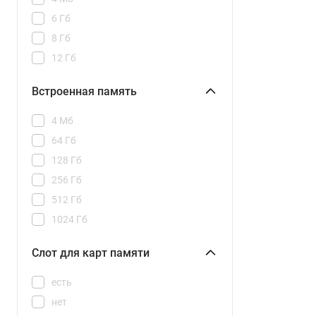
2772x1280
Note 15 Pro 5G
6 Гб
2796x1290
Note 15 Pro+ 5G
8 Гб
2800x1260
Note 70
12 Гб
2800x1272
POVA 7 Neo
16 Гб
2856x1280
Встроенная память
POVA 7 Pro 5G
2868x1320
POVA 7 Ultra 5G
4 Мб
2992x1344
POVA 8 5G
64 Гб
3120x1440
Pixel 10
128 Гб
3200x1440
Pixel 10 Pro
256 Гб
Pixel 10 Pro XL
512 Гб
Pixel 10A
1024 Гб
Spark 40
2048 ГБ
Spark 40 Pro
Слот для карт памяти
Spark 40 Pro+
есть
Spark 40C
нет
Spark 50