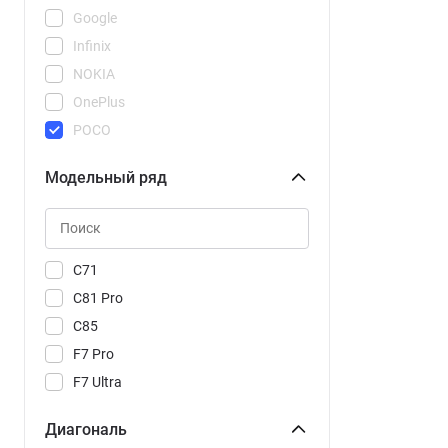
Google
Infinix
NOKIA
OnePlus
POCO
REDMI
Модельный ряд
Realme
Samsung
Tecno
Vivo
C71
Xiaomi
C81 Pro
C85
F7 Pro
F7 Ultra
M8
Диагональ
M8 Pro