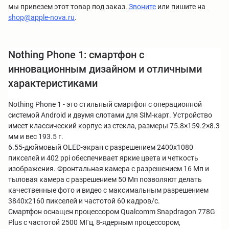
мы привезем этот товар под заказ.
Звоните
или пишите на
shop@apple-nova.ru
.
Nothing Phone 1: смартфон с
инновационным дизайном и отличными
характеристиками
Nothing Phone 1 - это стильный смартфон с операционной
системой Android и двумя слотами для SIM-карт. Устройство
имеет классический корпус из стекла, размеры 75.8×159.2×8.3
мм и вес 193.5 г.
6.55-дюймовый OLED-экран с разрешением 2400x1080
пикселей и 402 ppi обеспечивает яркие цвета и четкость
изображения. Фронтальная камера с разрешением 16 Мп и
тыловая камера с разрешением 50 Мп позволяют делать
качественные фото и видео с максимальным разрешением
3840x2160 пикселей и частотой 60 кадров/с.
Смартфон оснащен процессором Qualcomm Snapdragon 778G
Plus с частотой 2500 МГц, 8-ядерным процессором,