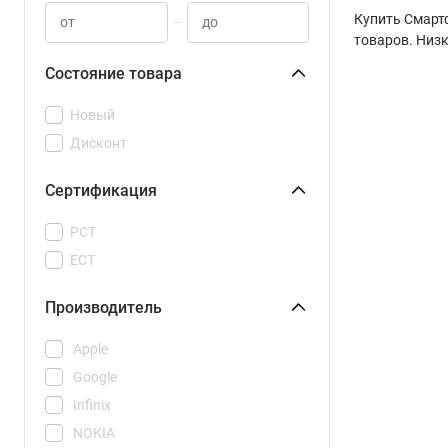
Купить Смартф
–
товаров. Низк
Состояние товара
Новый
Дисконт
Сертификация
РСТ
ЕСТ
Производитель
Apple
Google
Infinix
NOKIA