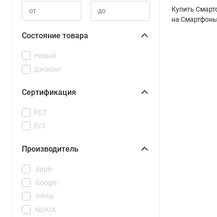
Купить Смартф
–
на Смартфоны
Состояние товара
Новый
Дисконт
Сертификация
РСТ
ЕСТ
Производитель
Apple
Google
Infinix
NOKIA