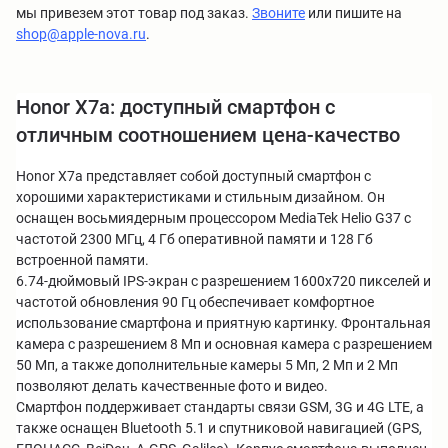
мы привезем этот товар под заказ.
Звоните
или пишите на
shop@apple-nova.ru
.
Honor X7a: доступный смартфон с
отличным соотношением цена-качество
Honor X7a представляет собой доступный смартфон с
хорошими характеристиками и стильным дизайном. Он
оснащен восьмиядерным процессором MediaTek Helio G37 с
частотой 2300 МГц, 4 Гб оперативной памяти и 128 Гб
встроенной памяти.
6.74-дюймовый IPS-экран с разрешением 1600x720 пикселей и
частотой обновления 90 Гц обеспечивает комфортное
использование смартфона и приятную картинку. Фронтальная
камера с разрешением 8 Мп и основная камера с разрешением
50 Мп, а также дополнительные камеры 5 Мп, 2 Мп и 2 Мп
позволяют делать качественные фото и видео.
Смартфон поддерживает стандарты связи GSM, 3G и 4G LTE, а
также оснащен Bluetooth 5.1 и спутниковой навигацией (GPS,