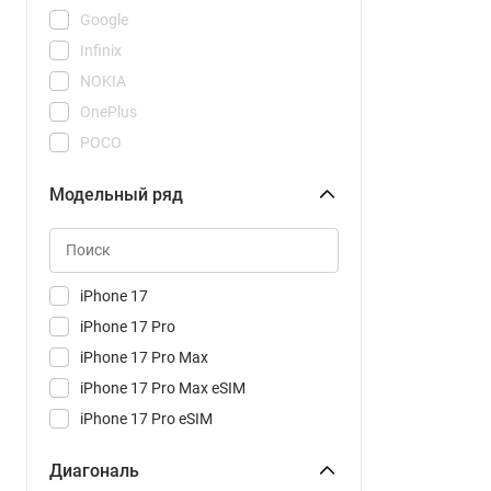
Google
Infinix
NOKIA
OnePlus
POCO
REDMI
Модельный ряд
Realme
Samsung
Tecno
Vivo
iPhone 17
Xiaomi
iPhone 17 Pro
iPhone 17 Pro Max
iPhone 17 Pro Max eSIM
iPhone 17 Pro eSIM
iPhone 17e
Диагональ
iPhone Air