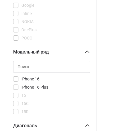
Google
Infinix
NOKIA
OnePlus
POCO
REDMI
Модельный ряд
Realme
Samsung
Tecno
Vivo
iPhone 16
Xiaomi
iPhone 16 Plus
15
15C
15R
15T
Диагональ
15T Pro