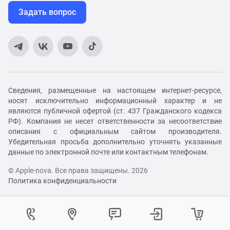
Задать вопрос
Сведения, размещенные на настоящем интернет-ресурсе,
носят исключительно информационный характер и не
являются публичной офертой (ст. 437 Гражданского кодекса
РФ). Компания не несет ответственности за несоответствие
описания с официальным сайтом производителя.
Убедительная просьба дополнительно уточнять указанные
данные по электронной почте или контактным телефонам.
© Apple-nova. Все права защищены. 2026
Политика конфиденциальности
Как вам удобнее с нами связаться?
Войти в личный кабинет
Контактный центр
Укажите ваш город
Изменение города
Телефон:
8 (800) 551-08-46