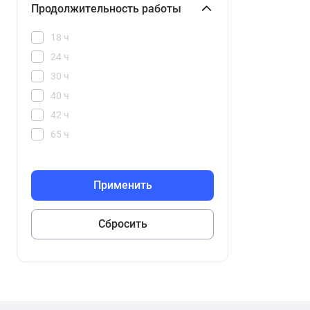
Продолжительность работы
18 ч
24 ч
30 ч
40 ч
42 ч
65 ч
100 ч
144 ч
192 ч
216 ч
240 ч
288 ч
336 ч
360 ч
432 ч