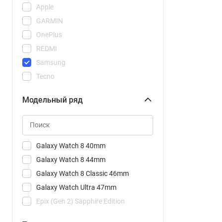
Apple
GARMIN
OnePlus
REDMI
Samsung
Tecno
Xiaomi
Модельный ряд
Galaxy Watch 8 40mm
Galaxy Watch 8 44mm
Galaxy Watch 8 Classic 46mm
Galaxy Watch Ultra 47mm
Epix (Gen 2) Sapphire Edition
Watch 2