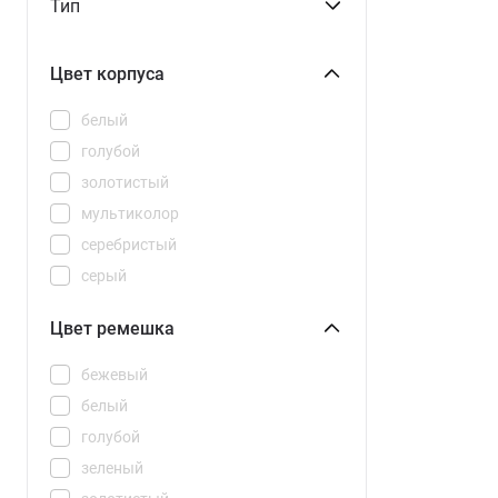
Тип
Watch 2 Pro
Watch 3 Active
Цвет корпуса
Watch 3 Pro
Watch 5
белый
Watch 5 Active
голубой
Watch 5 Lite
золотистый
Watch 6
мультиколор
Watch GT
серебристый
Watch S4
серый
Watch S4 41mm
синий
Цвет ремешка
Watch S5
черный
Watch SE 3
бежевый
Watch SE 2024
белый
Watch Series 11
голубой
Watch Ultra 3
зеленый