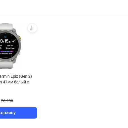
rmin Epix (Gen 2)
ion 47мм белый с
ком
76 990
корзину