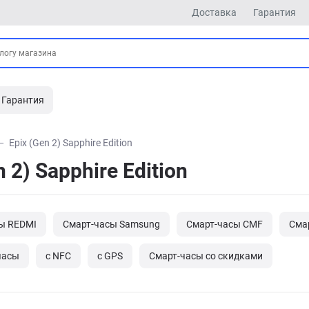
Доставка
Гарантия
Гарантия
Epix (Gen 2) Sapphire Edition
2) Sapphire Edition
ы REDMI
Смарт-часы Samsung
Смарт-часы CMF
Сма
часы
с NFC
с GPS
Cмарт-часы со скидками