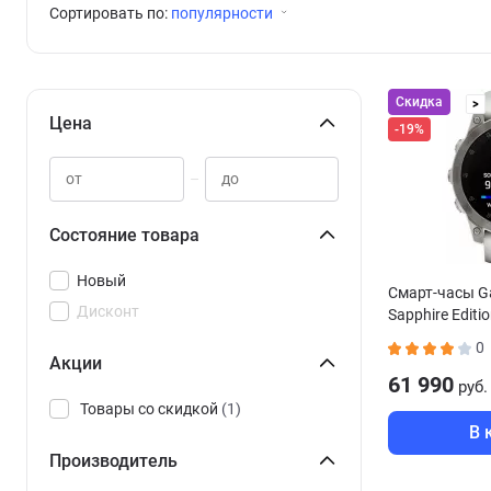
Сортировать по:
популярности
Скидка
>
Цена
-19%
–
Состояние товара
Новый
Смарт-часы Ga
Дисконт
Sapphire Edit
белым ремеш
0
Акции
61 990
руб.
Товары со скидкой
(1)
В 
Производитель