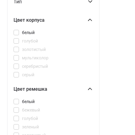
Тип
Watch 2 Pro
Watch 3 Active
Цвет корпуса
Watch 3 Pro
Watch 5
белый
Watch 5 Active
голубой
Watch 5 Lite
золотистый
Watch 6
мультиколор
Watch GT
серебристый
Watch S4
серый
Watch S4 41mm
синий
Цвет ремешка
Watch S5
черный
Watch SE 3
белый
Watch SE 2024
бежевый
Watch Series 11
голубой
Watch Ultra 3
зеленый