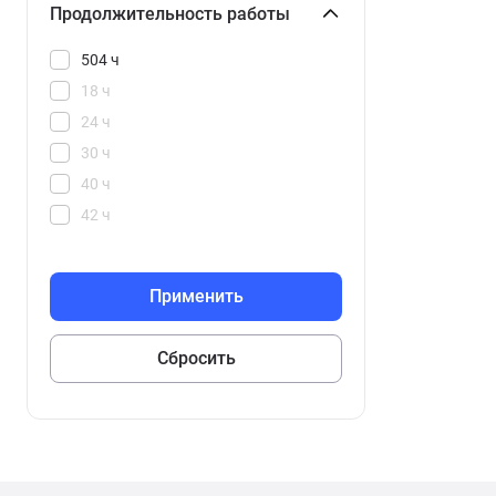
Продолжительность работы
504 ч
18 ч
24 ч
30 ч
40 ч
42 ч
65 ч
100 ч
144 ч
192 ч
216 ч
240 ч
288 ч
336 ч
360 ч