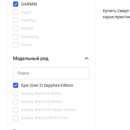
GARMIN
Купить Смарт-
Apple
характеристик
OnePlus
REDMI
Samsung
Tecno
Xiaomi
Модельный ряд
Epix (Gen 2) Sapphire Edition
Galaxy Watch 8 40mm
Galaxy Watch 8 44mm
Galaxy Watch 8 Classic 46mm
Galaxy Watch Ultra 47mm
Watch 2