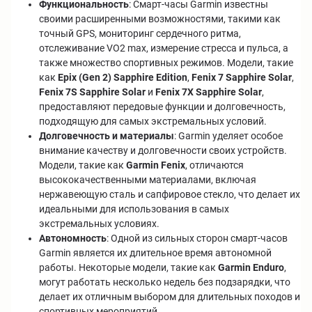
Функциональность
: Смарт-часы Garmin известны
своими расширенными возможностями, такими как
точный GPS, мониторинг сердечного ритма,
отслеживание VO2 max, измерение стресса и пульса, а
также множество спортивных режимов. Модели, такие
как
Epix (Gen 2) Sapphire Edition
,
Fenix 7 Sapphire Solar
,
Fenix 7S Sapphire Solar
и
Fenix 7X Sapphire Solar
,
предоставляют передовые функции и долговечность,
подходящую для самых экстремальных условий.
Долговечность и материалы
: Garmin уделяет особое
внимание качеству и долговечности своих устройств.
Модели, такие как
Garmin Fenix
, отличаются
высококачественными материалами, включая
нержавеющую сталь и сапфировое стекло, что делает их
идеальными для использования в самых
экстремальных условиях.
Автономность
: Одной из сильных сторон смарт-часов
Garmin является их длительное время автономной
работы. Некоторые модели, такие как
Garmin Enduro
,
могут работать несколько недель без подзарядки, что
делает их отличным выбором для длительных походов и
спортивных мероприятий.