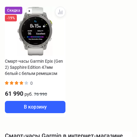
Скидка
>
-19%
Смарт-часы Garmin Epix (Gen
2) Sapphire Edition 47мм
белый с белым ремешком
0
61 990
руб.
76 990
В корзину
Смарт-часы Garmin в интернет-магазине