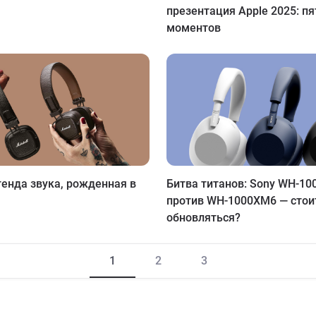
презентация Apple 2025: п
моментов
егенда звука, рожденная в
Битва титанов: Sony WH-1
против WH-1000XM6 — стои
обновляться?
1
2
3