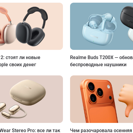
 2: стоят ли новые
Realme Buds T200X — обно
ple своих денег
беспроводные наушники
ear Stereo Pro: все ли так
Чем разочаровала осенняя